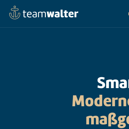
Smar
Moderne
maßge