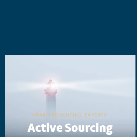
SMART. RECRUITING. EXPERTS.
Active Sourcing