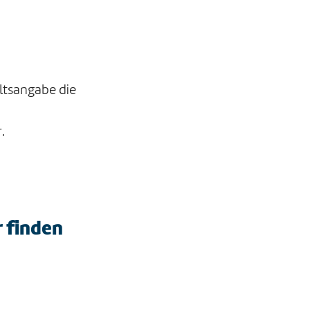
altsangabe die
.
r finden