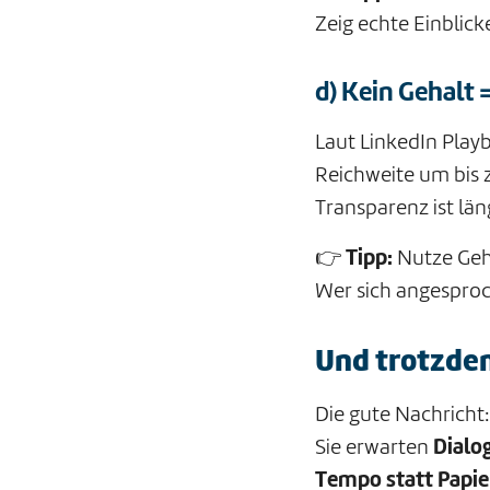
Zeig echte Einblick
d) Kein Gehalt =
Laut LinkedIn Playb
Reichweite um bis
Transparenz ist lä
👉
Tipp:
Nutze Geha
Wer sich angesproch
Und trotzdem
Die gute Nachricht
Sie erwarten
Dialo
Tempo statt Papie