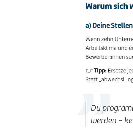
Warum sich w
a) Deine Stelle
Wenn zehn Unterneh
Arbeitsklima und e
Bewerber:innen suc
👉
Tipp:
Ersetze je
Statt „abwechslung
Du programm
werden – kei